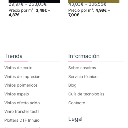
Rango de precios: desde 29,97€ hast
Rango de 
29,97
€
-
263,03
€
43,03
€
-
306,55
€
Precio por m²:
3,46
€
–
Precio por m²:
4,98
€
–
Este producto tiene múltiples variantes. Las opciones se pueden 
Este producto tiene múltiples va
4,87
€
7,00
€
Tienda
Información
Vinilos de corte
Sobre nosotros
Vinilos de impresión
Servicio técnico
Vinilos poliméricos
Blog
Vinilos espejo
Guía de tecnologías
Vinilos efecto ácido
Contacto
Vinilo transfer textil
Legal
Plotters DTF Innuro