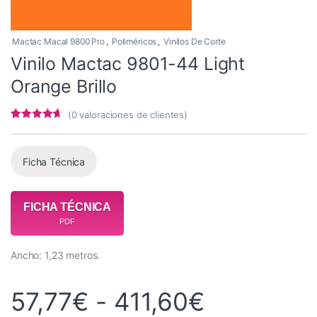
Mactac Macal 9800 Pro
,
Poliméricos
,
Vinilos De Corte
Vinilo Mactac 9801-44 Light
Orange Brillo
(
0
valoraciones de clientes)
Valorado
4
con
4.5
de 5
en base a
valoracione
Ficha Técnica
s de
clientes
FICHA TÉCNICA
PDF
Ancho: 1,23 metros.
Rango de 
57,77
€
-
411,60
€