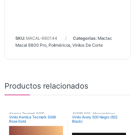
SKU:
MACAL-980144
Categorías:
Mactac
Macal 9800 Pro
,
Poliméricos
,
Vinilos De Corte
Productos relacionados
Kemica Tecmark 5000
,
AVERY 500
,
Monoméricos
,
Vinilo Kemica Tecmark 5009
Vinilo Avery 500 Negro (502
Rose Gold
Black)
Poliméricos
,
Vinilos De Corte
Vinilos De Corte