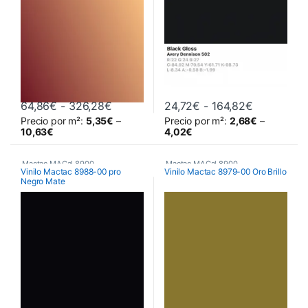
Rango de precios: desde 64,86€ hast
Rango de p
64,86
€
-
326,28
€
24,72
€
-
164,82
€
Precio por m²:
5,35
€
–
Precio por m²:
2,68
€
–
Este producto tiene múltiples variantes. Las opciones se pueden 
Este producto tiene múltiples va
10,63
€
4,02
€
Mactac MACal 8900
,
Mactac MACal 8900
,
Vinilo Mactac 8988-00 pro
Vinilo Mactac 8979-00 Oro Brillo
Negro Mate
Monoméricos
,
Vinilos De Corte
Monoméricos
,
Vinilos De Corte