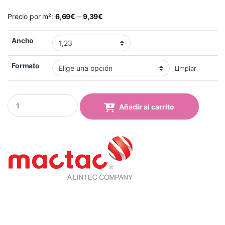
Precio por m²:
6,69
€
–
9,39
€
Ancho
Formato
Limpiar
Vinilo Mactac 9801-44 Light Orange Brillo quantity
Añadir al carrito