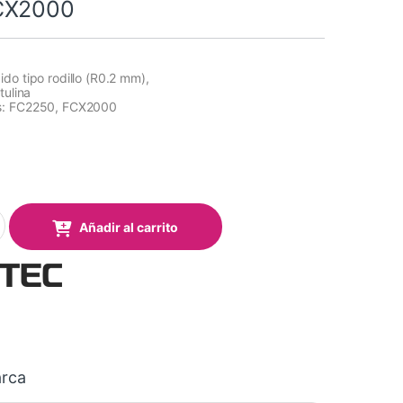
CX2000
do tipo rodillo (R0.2 mm),
tulina
s: FC2250, FCX2000
€
ido tipo rodillo (R0.2 mm), para las mesas planas Series FC2250
Añadir al carrito
rca