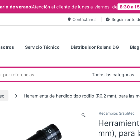
ario de verano
Atención al cliente de lunes a viernes, de
8:30 a 15
Contáctanos
Seguimiento d
sotros
Servicio Técnico
Distribuidor Roland DG
Blog
ec
Herramienta de hendido tipo rodillo (R0.2 mm), para las
Recambios Graphtec
🔍
Herramienta
mm), para 