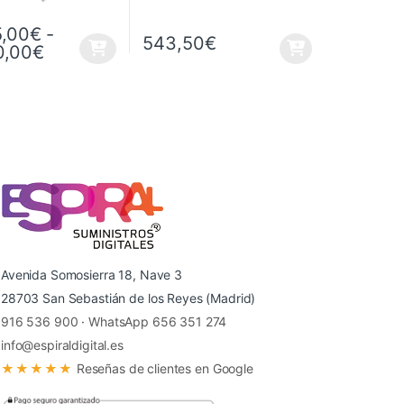
5,00
€
-
543,50
€
Rango de precios: desde 15.505,00€ hast
0,00
€
ucto tiene múltiples variantes. Las opciones se pueden elegir en la p
Avenida Somosierra 18, Nave 3
28703 San Sebastián de los Reyes (Madrid)
916 536 900
·
WhatsApp 656 351 274
info@espiraldigital.es
★★★★★
Reseñas de clientes en Google