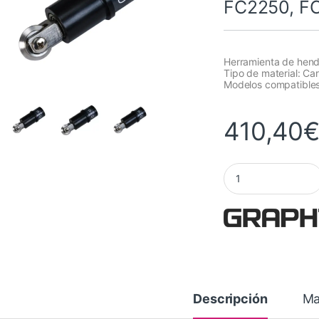
FC2250, F
Herramienta de hendi
Tipo de material: Car
Modelos compatible
410,40
Herramienta de hend
Descripción
Ma