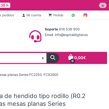
×
:30 h
e pedidos
Mi cuenta
Pedido
Soporte
916 536 900
Email: info@espiraldigital.es
0,00
€
0
 mesas planas Series FC2250, FCX2000
 de hendido tipo rodillo (R0.2
las mesas planas Series