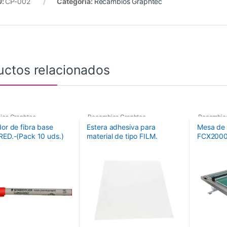
U:
CP-002
Categoría:
Recambios Graphtec
uctos relacionados
ios Graphtec
Recambios Graphtec
Recambio
or de fibra base
Estera adhesiva para
Mesa de 
RED.-(Pack 10 uds.)
material de tipo FILM.
FCX200
Tamaño: 660mmx480mm.
Para FCX4000-50/60