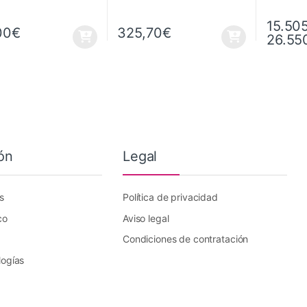
15.50
00
€
325,70
€
26.55
Este prod
ón
Legal
s
Política de privacidad
co
Aviso legal
Condiciones de contratación
logías