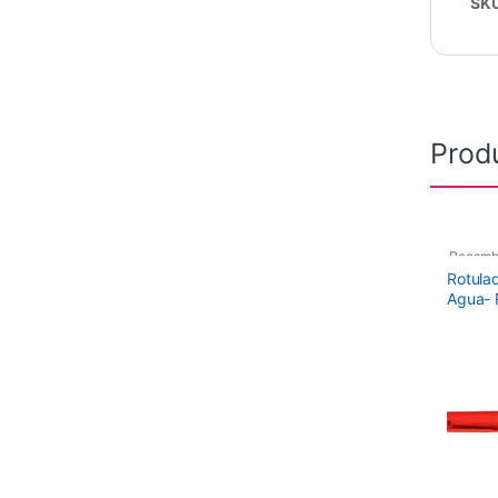
SK
Prod
Recamb
Rotulad
Agua- 