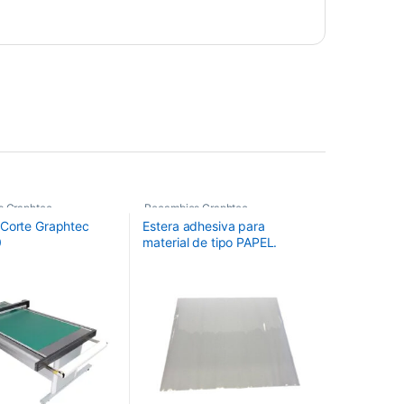
s Graphtec
Recambios Graphtec
Corte Graphtec
Estera adhesiva para
0
material de tipo PAPEL.
Tamaño: 660mmx480mm.
Para FCX4000-50/60