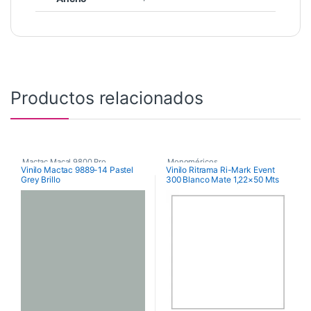
Productos relacionados
Mactac Macal 9800 Pro
,
Monoméricos
,
Vinilo Mactac 9889-14 Pastel
Vinilo Ritrama Ri-Mark Event
Grey Brillo
300 Blanco Mate 1,22×50 Mts
Poliméricos
,
Vinilos De Corte
RITRAMA Ri-Mark M300 Event
Matt
,
Vinilos De Corte