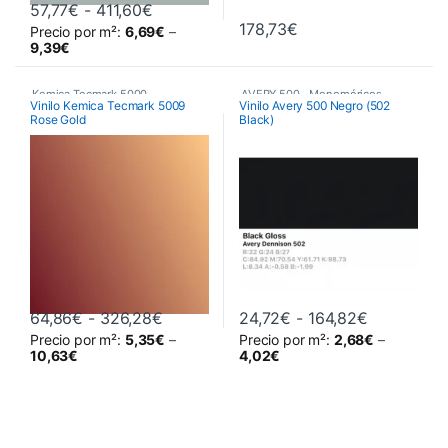
Rango de precios: desde 57,77€ hasta 
57,77
€
-
411,60
€
178,73
€
Precio por m²:
6,69
€
–
Este producto tiene múltiples variantes. Las opciones se pueden 
9,39
€
Kemica Tecmark 5000
,
AVERY 500
,
Monoméricos
,
Vinilo Kemica Tecmark 5009
Vinilo Avery 500 Negro (502
Rose Gold
Black)
Poliméricos
,
Vinilos De Corte
Vinilos De Corte
Rango de precios: desde 64,86€ hast
Rango de p
64,86
€
-
326,28
€
24,72
€
-
164,82
€
Precio por m²:
5,35
€
–
Precio por m²:
2,68
€
–
Este producto tiene múltiples variantes. Las opciones se pueden 
Este producto tiene múltiples va
10,63
€
4,02
€