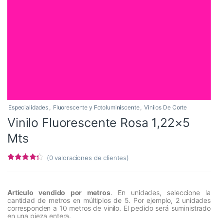
Especialidades
,
Fluorescente y Fotoluminiscente
,
Vinilos De Corte
Vinilo Fluorescente Rosa 1,22×5
Mts
(
0
valoraciones de clientes)
Valorado
8
con
4.13
de 5 en
base a
Artículo vendido por metros
. En unidades, seleccione la
valoracione
cantidad de metros en múltiplos de 5. Por ejemplo, 2 unidades
s de
corresponden a 10 metros de vinilo. El pedido será suministrado
clientes
en una pieza entera.