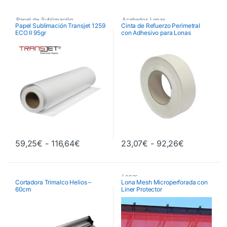
Papel de Sublimación
,
Acabados Lonas
Papel Sublimación Transjet 1259
Cinta de Refuerzo Perimetral
ECO II 95gr
con Adhesivo para Lonas
Papel de Sublimación sin
Adhesivo
Rango de precios: desde 59,25€ hasta
Rango de p
59,25
€
-
116,64
€
23,07
€
-
92,26
€
Este producto tiene múltiples variantes. Las opciones se pueden 
Este producto tiene múltiples va
Lonas
Cortadora Trimalco Helios –
Lona Mesh Microperforada con
60cm
Liner Protector