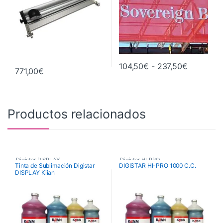
Rango de 
104,50
€
-
237,50
€
771,00
€
Este producto tiene múltiples va
Productos relacionados
Digistar DISPLAY
,
Digistar HI-PRO
,
Tinta de Sublimación Digistar
DIGISTAR HI-PRO 1000 C.C.
DISPLAY Kiian
Tinta de Sublimación
,
Tinta de Sublimación
,
Tintas Sublimación Kiian Digital
Tintas Sublimación Kiian Digital