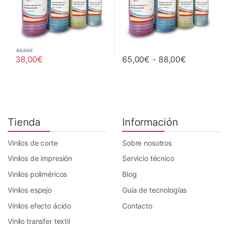
65,00
€
Rango de p
38,00
€
65,00
€
-
88,00
€
Este producto tiene múltiples variantes. Las opciones se pueden 
Este producto tiene múltiples va
Tienda
Información
Vinilos de corte
Sobre nosotros
Vinilos de impresión
Servicio técnico
Vinilos poliméricos
Blog
Vinilos espejo
Guía de tecnologías
Vinilos efecto ácido
Contacto
Vinilo transfer textil