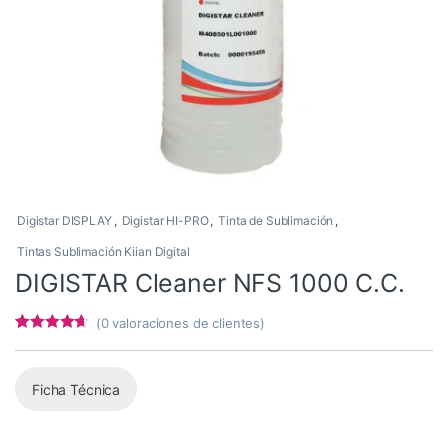
Digistar DISPLAY
,
Digistar HI-PRO
,
Tinta de Sublimación
,
Tintas Sublimación Kiian Digital
DIGISTAR Cleaner NFS 1000 C.C.
(
0
valoraciones de clientes)
Valorado
4
con
4.5
de 5
en base a
valoracione
Ficha Técnica
s de
clientes