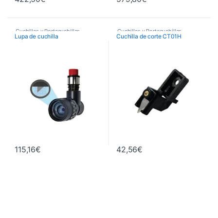
Cuchillas y Portacuchillas
Cuchillas y Portacuchillas
Lupa de cuchilla
Cuchilla de corte CT01H
Graphtec
Graphtec
115,16
€
42,56
€