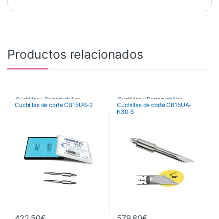
Productos relacionados
Cuchillas y Portacuchillas
Cuchillas y Portacuchillas
Cuchillas de corte CB15UB-2
Cuchillas de corte CB15UA-
Graphtec
Graphtec
K30-5
422,50
€
579,80
€