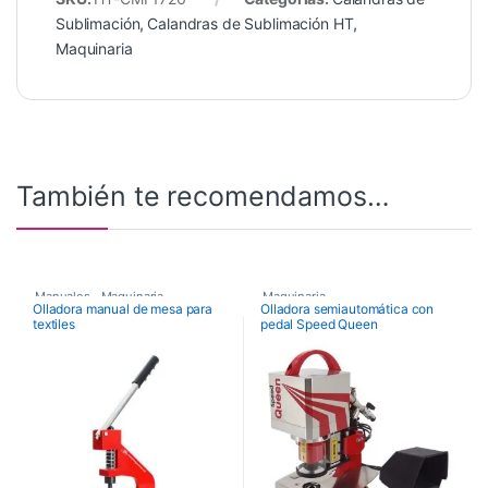
Sublimación
,
Calandras de Sublimación HT
,
Maquinaria
También te recomendamos…
Manuales
,
Maquinaria
,
Maquinaria
,
Olladora manual de mesa para
Olladora semiautomática con
textiles
pedal Speed Queen
Maquinaria de Acabados
,
Maquinaria de Acabados
,
Olladoras
Olladoras
,
Semiautomáticas