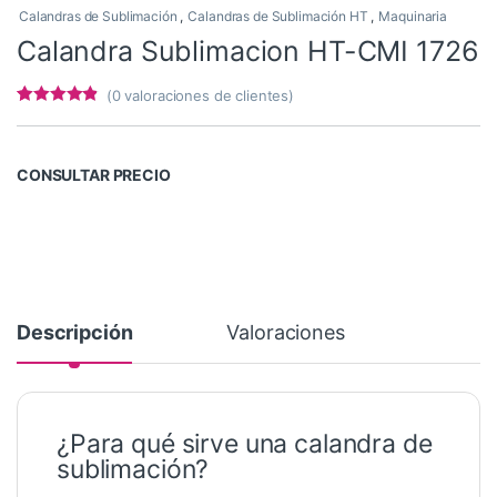
Calandras de Sublimación
,
Calandras de Sublimación HT
,
Maquinaria
Calandra Sublimacion HT-CMI 1726
(
0
valoraciones de clientes)
Valorado
6
con
4.67
de
5 en base a
valoracione
CONSULTAR PRECIO
s de
clientes
Descripción
Valoraciones
¿Para qué sirve una calandra de
sublimación?