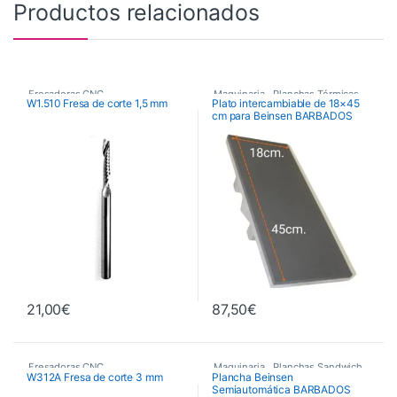
Productos relacionados
Fresadoras CNC
,
Maquinaria
,
Planchas Térmicas
,
W1.510 Fresa de corte 1,5 mm
Plato intercambiable de 18×45
cm para Beinsen BARBADOS
Fresas de Corte CNC
,
Recambios Planchas
Maquinaria
21,00
€
87,50
€
Fresadoras CNC
,
Maquinaria
,
Planchas Sandwich
,
W312A Fresa de corte 3 mm
Plancha Beinsen
Semiautomática BARBADOS
Fresas de Corte CNC
,
Planchas Térmicas