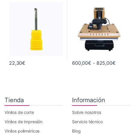
38×38 cm y 40×50 cm
Maquinaria
Rango d
22,30
€
600,00
€
-
825,00
€
Este producto tiene múltiples va
Tienda
Información
Vinilos de corte
Sobre nosotros
Vinilos de impresión
Servicio técnico
Vinilos poliméricos
Blog