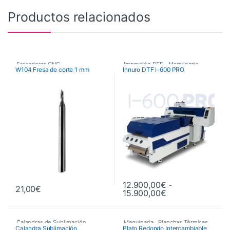
Productos relacionados
Fresadoras CNC
,
Impresión DTF
,
Maquinaria
,
W104 Fresa de corte 1 mm
Innuro DTF I-600 PRO
Fresas de Corte CNC
,
Plotters de Impresión
,
Maquinaria
Plotters de impresión DTF Innuro
12.900,00
€
-
21,00
€
Rango de precio
15.900,00
€
Este producto tiene múltiples va
Calandras de Sublimación
,
Maquinaria
,
Planchas Térmicas
,
Calandra Sublimación
Plato Redondo Intercambiable