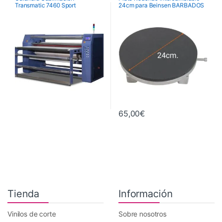
Transmatic 7460 Sport
24cm para Beinsen BARBADOS
Calandras de Sublimación
Recambios Planchas
Transmatic
,
Maquinaria
65,00
€
Tienda
Información
Vinilos de corte
Sobre nosotros