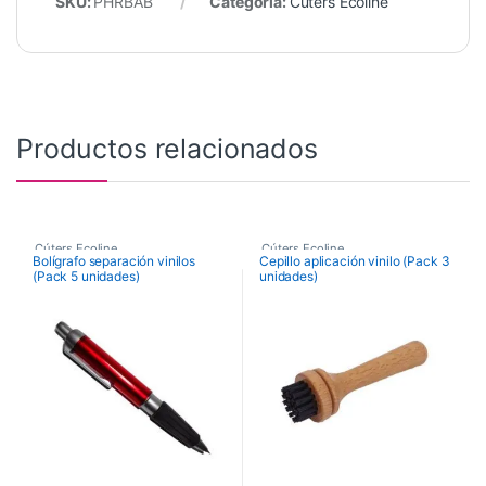
SKU:
PHRBAB
Categoría:
Cúters Ecoline
Productos relacionados
Cúters Ecoline
Cúters Ecoline
Bolígrafo separación vinilos
Cepillo aplicación vinilo (Pack 3
(Pack 5 unidades)
unidades)