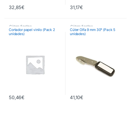
32,85
€
31,17
€
Cúters Ecoline
Cúters Ecoline
Cortador papel vinilo (Pack 2
Cúter Olfa 9 mm 30° (Pack 5
unidades)
unidades)
50,46
€
41,10
€