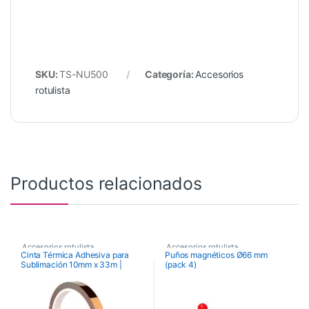
SKU:
TS-NU500
Categoría:
Accesorios
rotulista
Productos relacionados
Accesorios rotulista
Accesorios rotulista
Cinta Térmica Adhesiva para
Puños magnéticos Ø66 mm
Sublimación 10mm x 33m |
(pack 4)
Resistente a 250°C