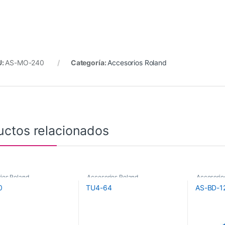
U:
AS-MO-240
Categoría:
Accesorios Roland
uctos relacionados
ios Roland
Accesorios Roland
Accesorio
0
TU4-64
AS-BD-1