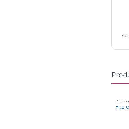
SK
Prod
Accesor
TU4-3