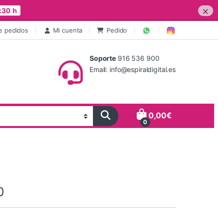
×
:30 h
e pedidos
Mi cuenta
Pedido
Soporte
916 536 900
Email: info@espiraldigital.es
0,00
€
0
0