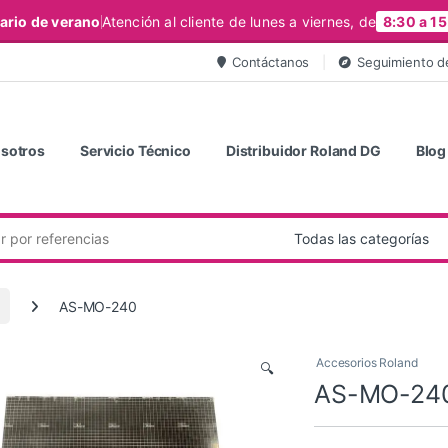
ario de verano
Atención al cliente de lunes a viernes, de
8:30 a 15
Contáctanos
Seguimiento d
sotros
Servicio Técnico
Distribuidor Roland DG
Blog
AS-MO-240
Accesorios Roland
🔍
AS-MO-24