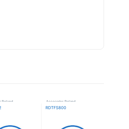
s Roland
Accesorios Roland
2
RDTFS800