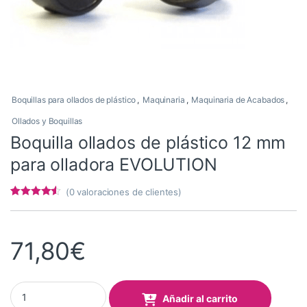
Boquillas para ollados de plástico
,
Maquinaria
,
Maquinaria de Acabados
,
Ollados y Boquillas
Boquilla ollados de plástico 12 mm
para olladora EVOLUTION
(
0
valoraciones de clientes)
Valorado
6
con
4.33
de
5 en base
a
71,80
€
valoracione
s de
clientes
Boquilla ollados de plástico 12 mm para olladora EVOLUTION qua
Añadir al carrito