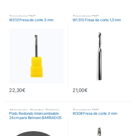
Fresadoras CNC
,
Fresadoras CNC
,
W310 Fresa de corte 3 mm
W1.510 Fresa de corte 1,5 mm
Fresas de Corte CNC
,
Fresas de Corte CNC
,
Maquinaria
Maquinaria
22,30
€
21,00
€
Maquinaria
,
Planchas Térmicas
,
Fresadoras CNC
,
Plato Redondo Intercambiable
W308 Fresa de corte 3 mm
24cm para Beinsen BARBADOS
Recambios Planchas
Fresas de Corte CNC
,
Maquinaria