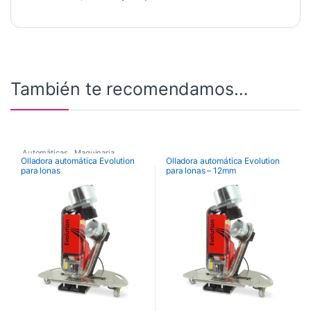
También te recomendamos…
Automáticas
,
Maquinaria
,
Olladora automática Evolution
Olladora automática Evolution
para lonas
para lonas – 12mm
Maquinaria de Acabados
,
Olladoras